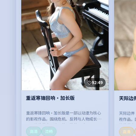
92:49
重返寒锋回响·加长版
天际边
重返寒锋回响·加长版是一部以动漫为核心
天际边界
的影视作品，围绕危机、反转与人物成长展
视作品，
开，整体节奏紧凑，值得推荐观看。
整体节奏
高清
流畅
高清