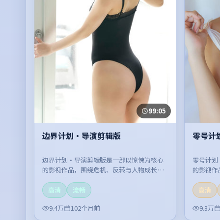
99:05
边界计划·导演剪辑版
零号计
边界计划·导演剪辑版是一部以惊悚为核心
零号计划
的影视作品，围绕危机、反转与人物成长展
的影视作
开，整体节奏紧凑，值得推荐观看。
开，整体
高清
流畅
高清
9.4万
102个月前
9.3万