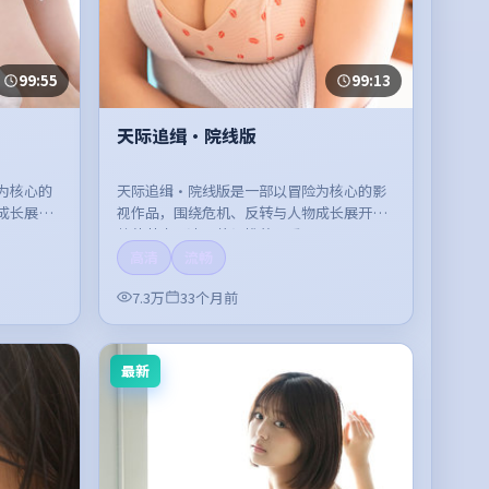
99:55
99:13
天际追缉·院线版
为核心的
天际追缉·院线版是一部以冒险为核心的影
成长展
视作品，围绕危机、反转与人物成长展开，
。
整体节奏紧凑，值得推荐观看。
高清
流畅
7.3万
33个月前
最新