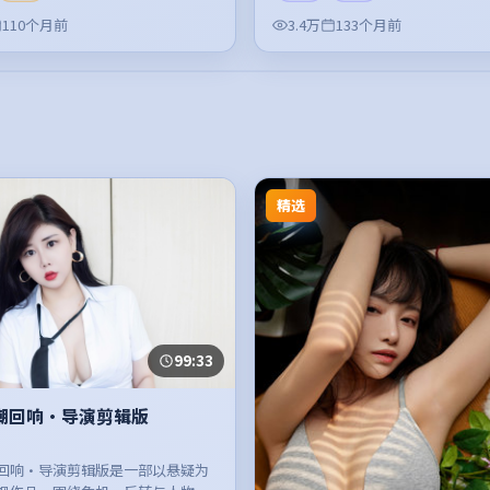
110个月前
3.4万
133个月前
精选
99:33
潮回响·导演剪辑版
回响·导演剪辑版是一部以悬疑为