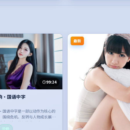
最新
99:24
响·国语中字
·国语中字是一部以动作为核心的
，围绕危机、反转与人物成长展
节奏紧凑，值得推荐观看。
流畅