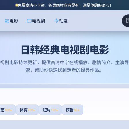
免费高清不卡顿，各类题材应有尽有，满足你的好奇心！
电影
电视剧
动漫
日韩经典电视剧电影
视剧电影
持续更新，提供高清中字在线播放、剧情简介、主演导
索，帮助你快速找到想看的经典作品。
综艺
体育
短片
预告
400+
200+
150+
90+