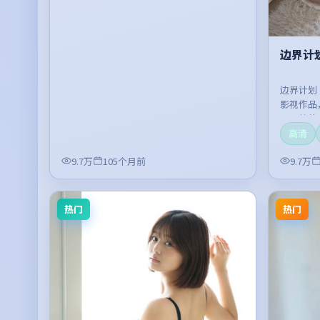
边界计
边界计划
影视作品
开，整体
高清
9.7万
105个月前
9.7万
热门
热门