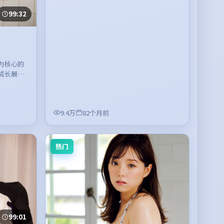
99:32
为核心的
成长展
。
9.4万
82个月前
热门
99:01