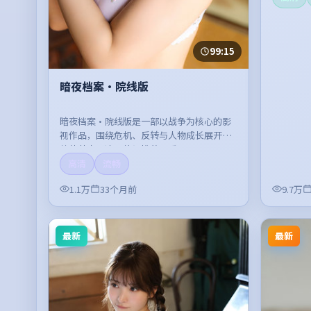
99:15
暗夜档案·院线版
暗夜档案·院线版是一部以战争为核心的影
视作品，围绕危机、反转与人物成长展开，
整体节奏紧凑，值得推荐观看。
高清
流畅
1.1万
33个月前
9.7万
最新
最新