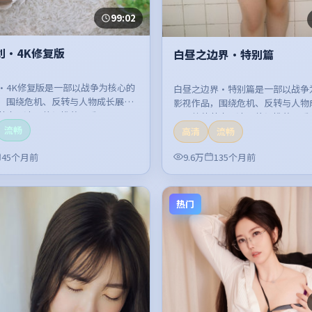
99:02
划·4K修复版
白昼之边界·特别篇
·4K修复版是一部以战争为核心的
白昼之边界·特别篇是一部以战争
，围绕危机、反转与人物成长展
影视作品，围绕危机、反转与人物
节奏紧凑，值得推荐观看。
开，整体节奏紧凑，值得推荐观看
流畅
高清
流畅
45个月前
9.6万
135个月前
热门